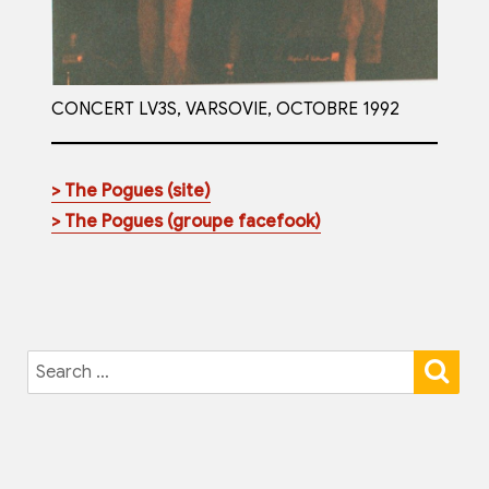
CONCERT LV3S, VARSOVIE, OCTOBRE 1992
> The Pogues (site)
> The Pogues (groupe facefook)
SE
Search
for: