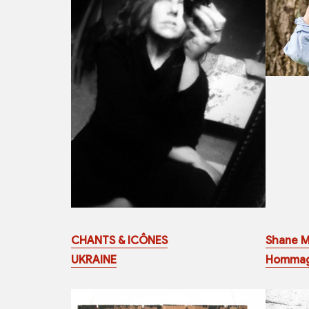
CHANTS & ICÔNES
Shane 
UKRAINE
Homma