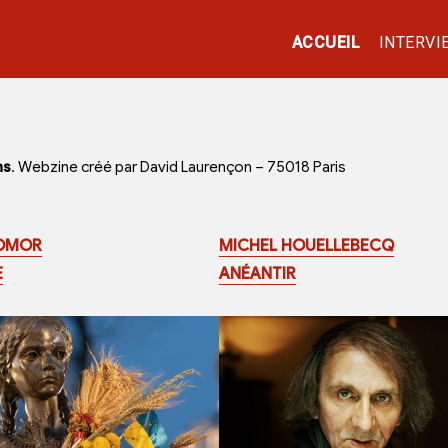
ACCUEIL
INTERVI
ns
. Webzine créé par David Laurençon – 75018 Paris
OMOR
MICHEL HOUELLEBECQ
E
ANÉANTIR