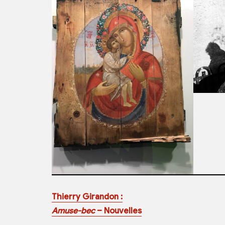
Thierry Girandon :
Amuse-bec
– Nouvelles