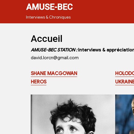
AMUSE-BEC
Interviews & Chroniques
Accueil
AMUSE-BEC STATION :
Interviews & appréciatio
david.lorcn@gmail.com
SHANE MACGOWAN
HOLOD
HEROS
UKRAIN