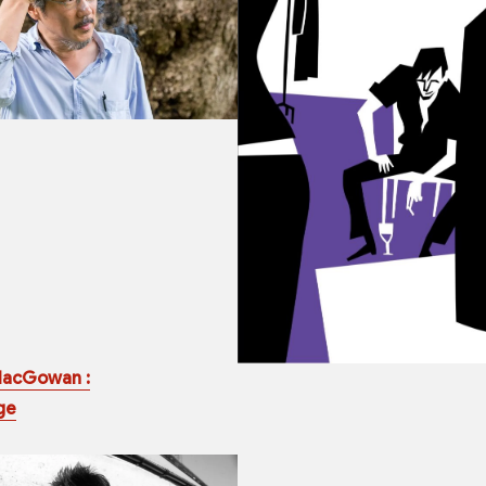
MacGowan :
ge