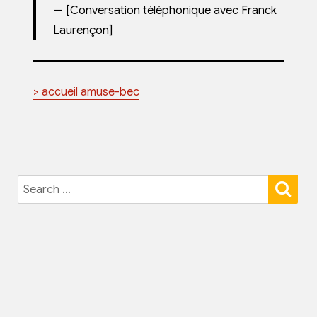
[Conversation téléphonique avec Franck
Laurençon]
> accueil amuse-bec
SE
Search
for: