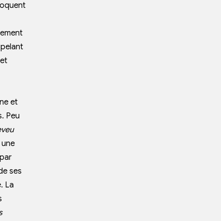
hoquent
ulement
ppelant
 et
gne et
s. Peu
eveu
à une
 par
 de ses
. La
s
s