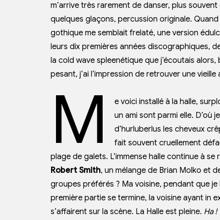
m’arrive très rarement de danser, plus souvent
quelques glaçons, percussion originale. Quand j
gothique me semblait frelaté, une version édu
leurs dix premières années discographiques, d
la cold wave spleenétique que j’écoutais alors
pesant, j’ai l’impression de retrouver une vieill
M
e voici installé à la halle, s
un ami sont parmi elle. D’où j
d’hurluberlus les cheveux crêp
fait souvent cruellement défa
plage de galets. L’immense halle continue à se
Robert Smith
, un mélange de Brian Molko et de
groupes préférés ? Ma voisine, pendant que je l
première partie se termine, la voisine ayant in 
s’affairent sur la scène. La Halle est pleine.
Ha !