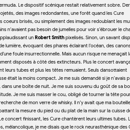
bermuda. Le dispositif scénique restait relativement sobre. Der
rojetés, des images redondantes, une forêt quand les Cure
s coeurs brisés, ou simplement des images redoublant les mu
tains n’avaient pas besoin de jumelles pour voir s’ébrouer le ch
applaudissant un
Robert Smith
pixelisés. Sinon, un savant disp
de lumière, évoquant des phares éclairant l’océan, des canon
d’une foule insurrectionnelle. Mais aucun risque ne menaçait l
mment disposés à côté des extincteurs. Plus le concert avança
ient leurs tubes et plus les têtes remuaient. Seuls dansottaient
sse était la moins compact. Je me suis demandé si je n’avais 
s, dans une boîte de nuit. Je me suis souvenu du goût de sa b
situde. Je me suis masser le cou, obligé de tourner la tête pou
 recherche de mon verre de whisky. Il n’y avait que ma bouteill
ttant la mesure du pied ou du plat de la main sur la cuisse 
Le concert finissant, les Cure chantèrent leurs ultimes tubes. 
 mélancolique, je me disais que le rock neurasthénique des