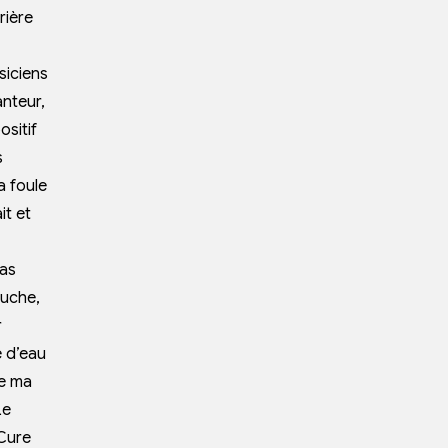
rière
siciens
anteur,
ositif
s
a foule
it et
pas
ouche,
r
e d’eau
de ma
Le
 Cure