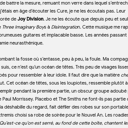
 de battre la mesure, remuant mon verre dans lequel s’entrec
’étais en âge d’écouter les Cure, je ne les écoutais pas. Leur
lcorée de
Joy Division
. Je ne les écoute que depuis peu et se
e
Three Imaginary Boy
s à
Disintegratio
n. Cette musique me ra
, brumeuses guitares et implacable basse. Les années passant
e amie neurasthénique.
urplombant la fosse où s’entasse, peu à peu, la foule. Ma compa
e suis, ce n’est qu’un océan de têtes. Très peu de visages lisse
és pour ressembler à leur idole. Il faut dire que la matière
ch
ut. Cet océan de têtes, sous les loupiotes, ressemble plutôt 
 remplir pendant la première partie, un obscur groupe adoubé
 Paul Morrissey. Placebo et The Smiths ne font-ils pas partie
a déshabille du regard, fait défiler des robes sur son portable
extremis choisi sa robe de soirée pour le Nouvel An. Les roadie
 Qu’est-ce qu’on est serré, au fond de cette boîte, chantent le