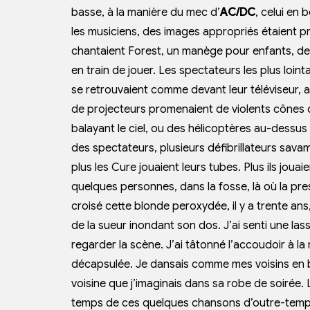
basse, à la manière du mec d’
AC/DC
, celui en 
les musiciens, des images appropriés étaient p
chantaient Forest, un manège pour enfants, de
en train de jouer. Les spectateurs les plus loin
se retrouvaient comme devant leur téléviseur, 
de projecteurs promenaient de violents cônes 
balayant le ciel, ou des hélicoptères au-dessus 
des spectateurs, plusieurs défibrillateurs sava
plus les Cure jouaient leurs tubes. Plus ils joua
quelques personnes, dans la fosse, là où la pre
croisé cette blonde peroxydée, il y a trente an
de la sueur inondant son dos. J’ai senti une las
regarder la scène. J’ai tâtonné l’accoudoir à la
décapsulée. Je dansais comme mes voisins en ba
voisine que j’imaginais dans sa robe de soirée. 
temps de ces quelques chansons d’outre-temps,