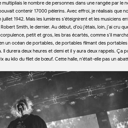
je multipliais le nombre de personnes dans une rangée par le
pouvait contenir 17000 pèlerins. Avec effroi, je réalisais que n
juillet 1942. Mais les lumières s’éteignirent et les musiciens e
bert Smith, le dernier. Au début, d’où j’étais, loin, j’ai cru qu
corpulence, petit et gros, les bras écartés, comme s’il marcha
 en un océan de portables, de portables filmant des portables
. Il durera deux heures et demi et il y aura deux rappels. Ça p
x au kilo du filet de bœuf. Cette halle, n’était-elle pas un abatt