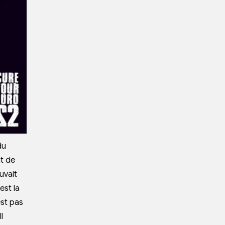
du
nt de
ouvait
’est la
est pas
l