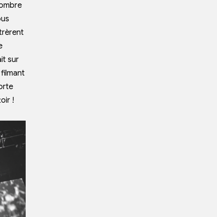
 nombre
ous
ntrèrent
e
it sur
 filmant
orte
oir !