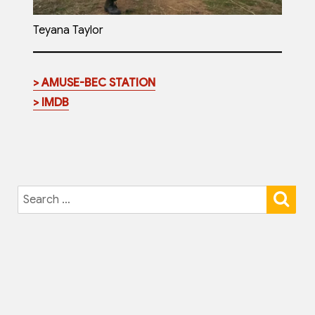
Teyana Taylor
> AMUSE-BEC STATION
> IMDB
SE
Search
for: