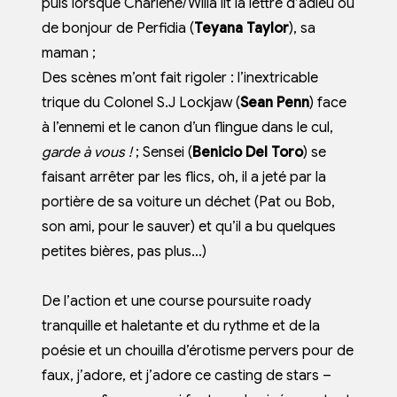
puis lorsque Charlene/Willa lit la lettre d’adieu ou
de bonjour de Perfidia (
Teyana Taylor
), sa
maman ;
Des scènes m’ont fait rigoler : l’inextricable
trique du Colonel S.J Lockjaw (
Sean Penn
) face
à l’ennemi et le canon d’un flingue dans le cul,
garde à vous
!
; Sensei (
Benicio Del Toro
) se
faisant arrêter par les flics, oh, il a jeté par la
portière de sa voiture un déchet (Pat ou Bob,
son ami, pour le sauver) et qu’il a bu quelques
petites bières, pas plus…)
De l’action et une course poursuite roady
tranquille et haletante et du rythme et de la
poésie et un chouilla d’érotisme pervers pour de
faux, j’adore, et j’adore ce casting de stars –